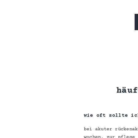
häu
wie oft sollte ic
bei akuter rückenak
wochen. zur pflege 