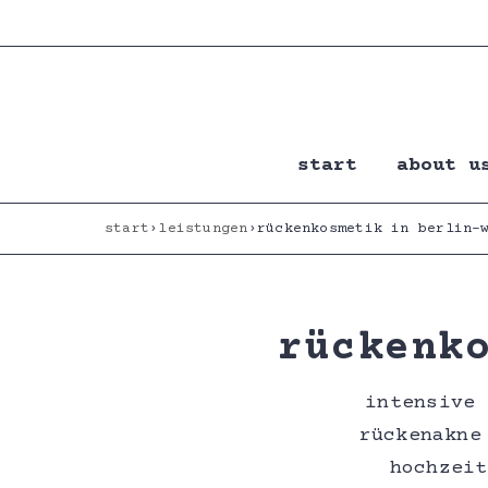
zum inhalt springen
start
about u
start
›
leistungen
›
rückenkosmetik in berlin-
rückenk
intensive 
rückenakne
hochzeit