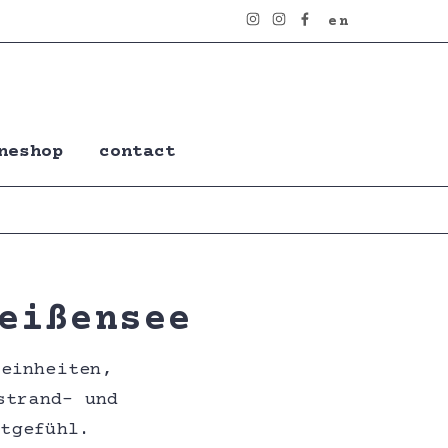
en
neshop
contact
eißensee
reinheiten,
strand- und
utgefühl.