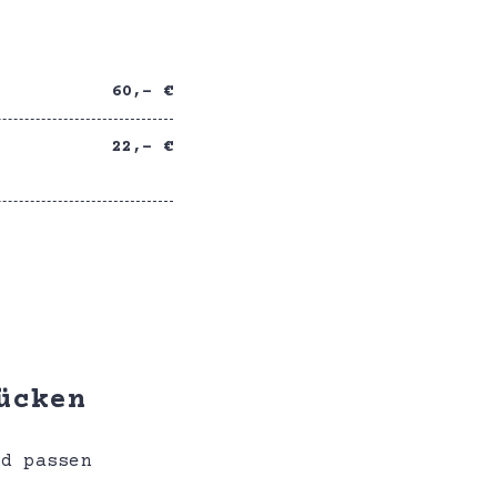
60,- €
22,- €
ücken
nd passen