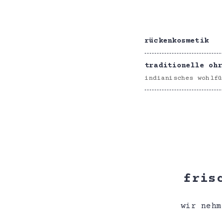
rückenkosmetik
traditionelle oh
indianisches wohlf
fris
wir nehm